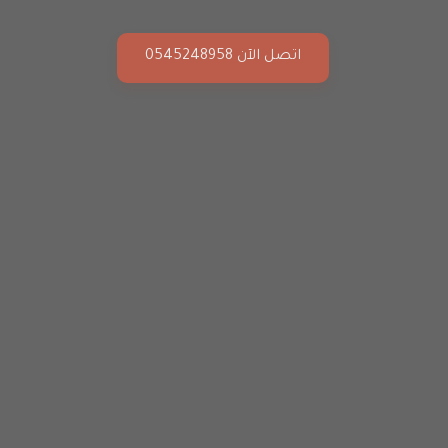
اتصل الآن 0545248958