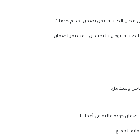
في شركة الصيانة العامة راس الخيمة، نفخر بفريق عمل محترف ومؤهل. هذا الفريق يتميز بمهارات وخبرات متنوعة في مجال الصيانة. نحن نضمن تقديم خدمات 
نحن نستمر في تدريب فريقنا على أحدث التقنيات والممارسات الصيانية. هذا يساعدنا على مواكبة التطورات في مجال الصيانة. نؤمن بالتحسين المستمر لضمان 
شامل ومتكامل.
ضمان جودة عالية في أعمالنا.
اية الجميع.