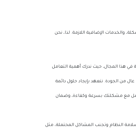
تذكر أن هذه الأسعار هي تقديرية فقط وقد تختلف بناءً على مجموعة من العوامل، بما في ذلك موقع العقار، نوع المشكلة، والخدمات الإضافية اللازمة. لذا، نحن 
شركة تسليك المجاري وصيانتها في العين هي الخيار الأمثل لحل مشاكل الصرف الصحي بفعالية. نتميز بخبرة واسعة في هذا المجال، حيث ندرك أهمية التعامل 
من خلال استخدام أحدث التقنيات والمعدات، وفريق عمل محترف، نقدم خدمات تسليك المجاري في أبوظبي بمستوى عال من الجودة. نتعهد بإيجاد حلول دائمة 
إذا كنت بحاجة إلى خدمات تسليك المجاري في العين، لا تتردد في الاتصال بنا على الرقم 0545248958. سنقوم بالتعامل مع مشكلتك بسرعة وكفاءة، وضمان 
تسليك المجاري هو عملية إزالة الانسدادات والرواسب من أنابيب الصرف الصحي. هذه الخدمة ضرورية للحفاظ على سلامة النظام وتجنب المشاكل المحتملة، مثل 