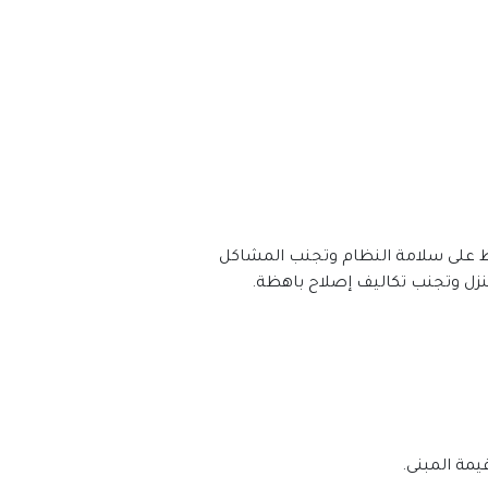
تعريف تسليك المجاري هو عملية إزالة الانسدادات والرواسب من أنابيب الصرف الصحي. هذه الخدمة ضرورية للحفاظ على سلامة النظام وتجنب المشاكل 
نزل وتجنب تكاليف إصلاح باهظة.
يمة المبنى.