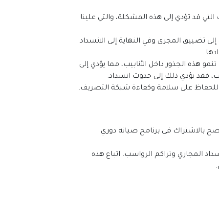
تُعد مشكلة انسداد المجاري في العين من المشاكل الشائعة التي تواجه الكثير من السكان. هناك العديد من الأسباب التي قد تؤدي إلى هذه المشكلة، والتي علينا 
أحد الأسباب الرئيسية هو تراكم الشحوم والزيوت في المجاري. هذه المواد الدهنية تتراكم على طول الأنابيب، مما يؤدي إلى تضييق المجرى وفي النهاية إلى الانسداد 
دها.
بالإضافة إلى ذلك، فإن تسرب الجذور من الأشجار القريبة إلى الأنابيب قد يشكل عاملاً آخر مؤدياً لانسداد المجاري. حيث تنمو هذه الجذور داخل الأنابيب، مما يؤدي إلى 
ب، فقد يؤدي ذلك إلى حدوث انسداد.
مة للحفاظ على سلامة وكفاءة شبكة التصريف.
للحفاظ على صيانة المجاري في أبوظبي وضمان سلامتها، هناك بعض الإجراءات البسيطة التي يمكن اتباعها. أولاً، ننصح بالاشتراك في برنامج صيانة دوري 
بالإضافة إلى ذلك، يجب تجنب إلقاء النفايات الصلبة والزيوت في المصارف، حيث أن هذا السلوك يمكن أن يؤدي إلى انسداد المجاري وتراكم الرواسب. اتباع هذه 