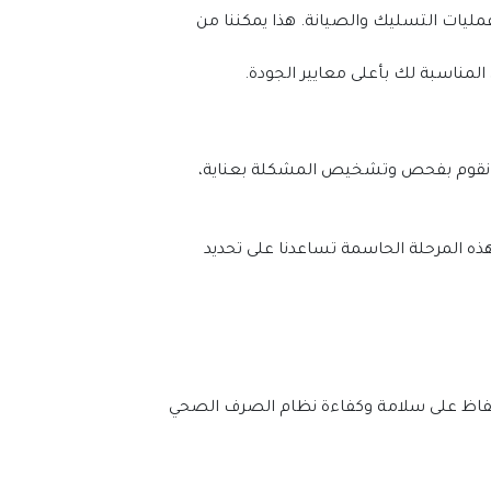
لضمان نتائج دائمة وموثوقة، نستخدم في شركة تسليك المجاري في العين أحدث التقنيات والمعدات المتطورة في عمليات التسليك والصيانة. هذا يمكننا من 
لمناسبة لك بأعلى معايير الجودة.
في شركة تسليك المجاري والصيانة في العين، نتبع خطوات دقيقة لضمان الحصول على نتائج فعالة وسريعة. بداية، نقوم بفحص وتشخيص المشكلة بعناية، 
بفضل هذه الأجهزة المتطورة، يمكننا التعرف على الانسدادات والمشكلات الكامنة في الأنابيب والمجاري بدقة عالية. هذه المرحلة الحاسمة تساعدنا على تحديد 
بتطبيق خطوات تسليك المجاري في العين هذه بعناية، نضمن توفير إجراءات تسليك المجاري الفعالة لعملائنا، والحفاظ على سلامة وكفاءة نظام الصرف الصحي 