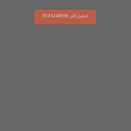
اتصل الآن 0545248958