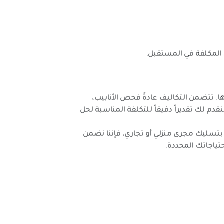
المكلفة في المستقبل.
عند الحاجة إلى خدمات تسليك المجاري في العين، فإن أسعار هذه الخدمات تختلف بناءً على طبيعة المشكلة وحجمها. تتضمن التكاليف عادةً فحص الأنابيب، 
عملية التنظيف والتسليك، إضافة إلى أي إصلاحات قد تكون ضرورية. لذلك، من المهم التواصل مباشرة مع شركتنا لنقدم لك تقديراً دقيقاً للتكلفة المناسبة لحل 
نحن نفخر بتقديم مجموعة شاملة من خدمات الخدمات والتكاليف لتسليك المجاري في العين. سواء كان الأمر يتعلق بتسليك مجرى منزلي أو تجاري، فإننا نضمن 
تياجاتك المحددة.