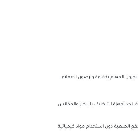
نجزون المهام بكفاءة ويرضون العملاء.
شركة تنظيف الفلل تستثمر في أحدث التقنيات والمعدات. هذه تضمن نتائج تنظيف متميزة وآمنة على الصحة والبيئة. نجد أجهزة التنظيف بالبخار والمكانس 
هذه الأجهزة تمكّن شركة تنظيف الفلل من إنجاز مهام التنظيف بكفاءة عالية. تقنية البخار تساعد في التخلص من البقع الصعبة دون استخدام مواد كيميائية 