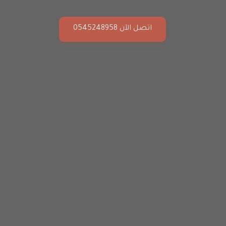
اتصل الآن 0545248958