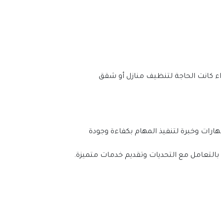
بفضل خبرتها الواسعة والالتزام بأعلى معايير الجودة، تضمن شركة تنظيف الفلل تجربة تنظيف سلسة وفعالة. سواء كانت الحاجة لتنظيف منازل أو شقق 
عند اختيار شركة تنظيف الفلل دبي، ستجد فريقًا محترفًا. هم مدرّبون جيدًا في تنظيف الفلل والمنازل الكبيرة. لديهم مهارات وخبرة لتنفيذ المهام بكفاءة وجودة 
التعامل مع التحديات وتقديم خدمات متميزة.