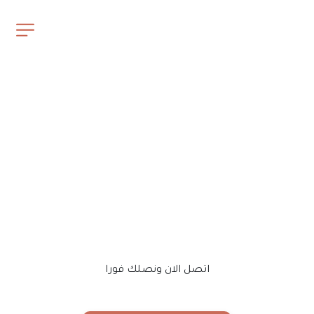
Water Leak 
Detection | شركه 
كشف تسربات المياه 
Services
اتصل الان ونصلك فورا